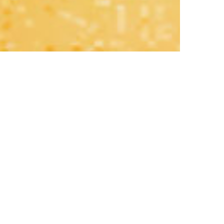
Un Mosaico di
Esperienze e
Connessioni per
i viaggi di
gruppo